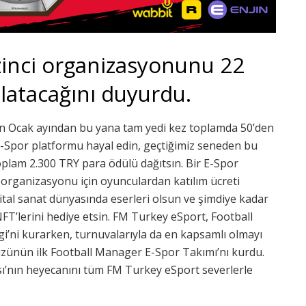
zinci organizasyonunu 22
atacağını duyurdu.
ılın Ocak ayından bu yana tam yedi kez toplamda 50’den
E-Spor platformu hayal edin, geçtiğimiz seneden bu
oplam 2.300 TRY para ödülü dağıtsın. Bir E-Spor
r organizasyonu için oyunculardan katılım ücreti
jital sanat dünyasında eserleri olsun ve şimdiye kadar
NFT’lerini hediye etsin. FM Turkey eSport, Football
i’ni kurarken, turnuvalarıyla da en kapsamlı olmayı
üzünün ilk Football Manager E-Spor Takımı’nı kurdu.
sı’nın heyecanını tüm FM Turkey eSport severlerle