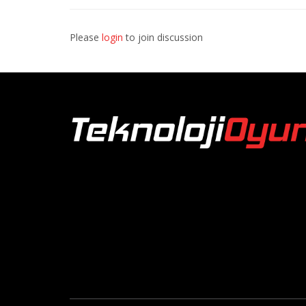
Please
login
to join discussion