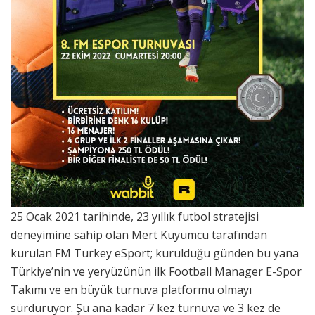
25 Ocak 2021 tarihinde, 23 yıllık futbol stratejisi
deneyimine sahip olan Mert Kuyumcu tarafından
kurulan FM Turkey eSport; kurulduğu günden bu yana
Türkiye’nin ve yeryüzünün ilk Football Manager E-Spor
Takımı ve en büyük turnuva platformu olmayı
sürdürüyor. Şu ana kadar 7 kez turnuva ve 3 kez de