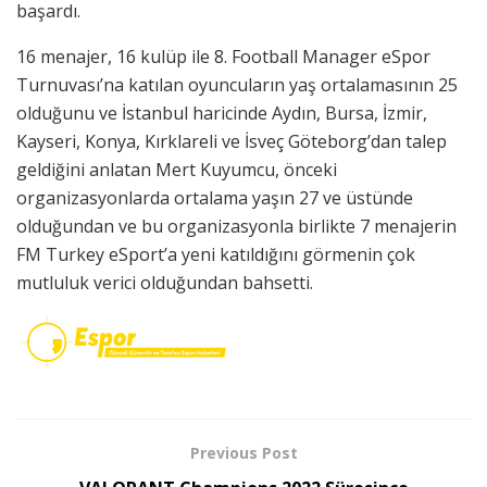
başardı.
16 menajer, 16 kulüp ile 8. Football Manager eSpor
Turnuvası’na katılan oyuncuların yaş ortalamasının 25
olduğunu ve İstanbul haricinde Aydın, Bursa, İzmir,
Kayseri, Konya, Kırklareli ve İsveç Göteborg’dan talep
geldiğini anlatan Mert Kuyumcu, önceki
organizasyonlarda ortalama yaşın 27 ve üstünde
olduğundan ve bu organizasyonla birlikte 7 menajerin
FM Turkey eSport’a yeni katıldığını görmenin çok
mutluluk verici olduğundan bahsetti.
Previous Post