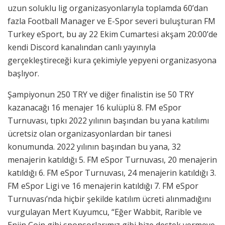
uzun soluklu lig organizasyonlarıyla toplamda 60’dan
fazla Football Manager ve E-Spor severi buluşturan FM
Turkey eSport, bu ay 22 Ekim Cumartesi akşam 20:00’de
kendi Discord kanalından canlı yayınıyla
gerçekleştireceği kura çekimiyle yepyeni organizasyona
başlıyor.
Şampiyonun 250 TRY ve diğer finalistin ise 50 TRY
kazanacağı 16 menajer 16 kulüplü 8. FM eSpor
Turnuvası, tıpkı 2022 yılının başından bu yana katılımı
ücretsiz olan organizasyonlardan bir tanesi
konumunda. 2022 yılının başından bu yana, 32
menajerin katıldığı 5. FM eSpor Turnuvası, 20 menajerin
katıldığı 6. FM eSpor Turnuvası, 24 menajerin katıldığı 3.
FM eSpor Ligi ve 16 menajerin katıldığı 7. FM eSpor
Turnuvası’nda hiçbir şekilde katılım ücreti alınmadığını
vurgulayan Mert Kuyumcu, “Eğer Wabbit, Rarible ve
Enjin Coin gibi sponsorlarımız gibi bize destek vermeye