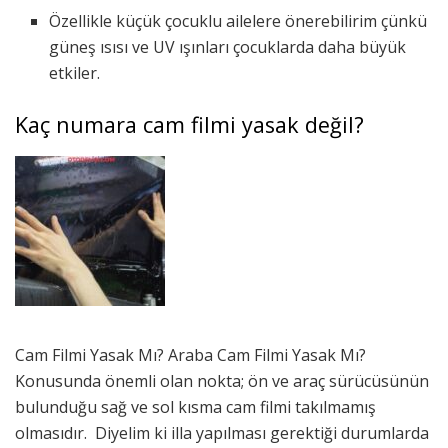
Özellikle küçük çocuklu ailelere önerebilirim çünkü
güneş ısısı ve UV ışınları çocuklarda daha büyük
etkiler.
Kaç numara cam filmi yasak değil?
Cam Filmi Yasak Mı? Araba Cam Filmi Yasak Mı?
Konusunda önemli olan nokta; ön ve araç sürücüsünün
bulunduğu sağ ve sol kısma cam filmi takılmamış
olmasıdır. Diyelim ki illa yapılması gerektiği durumlarda