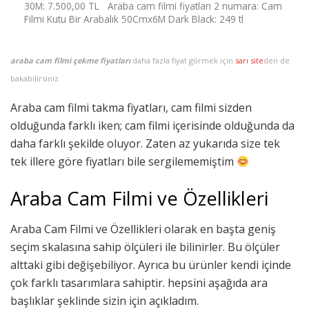
30M: 7.500,00 TL Araba cam filmi fiyatları 2 numara: Cam
Filmi Kutu Bir Arabalık 50Cmx6M Dark Black: 249 tl
araba cam filmi çekme fiyatları
daha fazla fiyat görmek için
sarı site
den de
bakabilirsiniz.
Araba cam filmi takma fiyatları, cam filmi sizden
olduğunda farklı iken; cam filmi içerisinde olduğunda da
daha farklı şekilde oluyor. Zaten az yukarıda size tek
tek illere göre fiyatları bile sergilememiştim
Araba Cam Filmi ve Özellikleri
Araba Cam Filmi ve Özellikleri olarak en başta geniş
seçim skalasına sahip ölçüleri ile bilinirler. Bu ölçüler
alttaki gibi değişebiliyor. Ayrıca bu ürünler kendi içinde
çok farklı tasarımlara sahiptir. hepsini aşağıda ara
başlıklar şeklinde sizin için açıkladım.