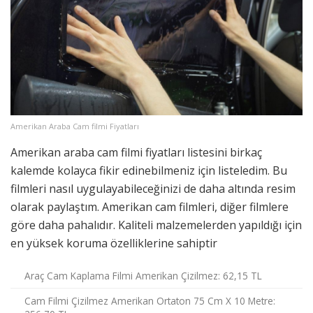
Amerikan Araba Cam filmi Fiyatları
Amerikan araba cam filmi fiyatları listesini birkaç
kalemde kolayca fikir edinebilmeniz için listeledim. Bu
filmleri nasıl uygulayabileceğinizi de daha altında resim
olarak paylaştım. Amerikan cam filmleri, diğer filmlere
göre daha pahalıdır. Kaliteli malzemelerden yapıldığı için
en yüksek koruma özelliklerine sahiptir
Araç Cam Kaplama Filmi Amerikan Çizilmez: 62,15 TL
Cam Filmi Çizilmez Amerikan Ortaton 75 Cm X 10 Metre: