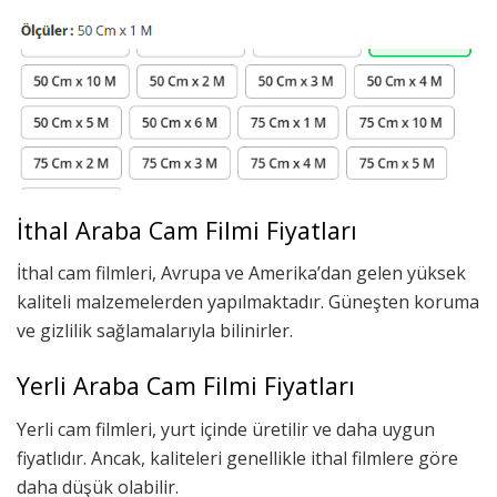
İthal Araba Cam Filmi Fiyatları
İthal cam filmleri, Avrupa ve Amerika’dan gelen yüksek
kaliteli malzemelerden yapılmaktadır. Güneşten koruma
ve gizlilik sağlamalarıyla bilinirler.
Yerli Araba Cam Filmi Fiyatları
Yerli cam filmleri, yurt içinde üretilir ve daha uygun
fiyatlıdır. Ancak, kaliteleri genellikle ithal filmlere göre
daha düşük olabilir.