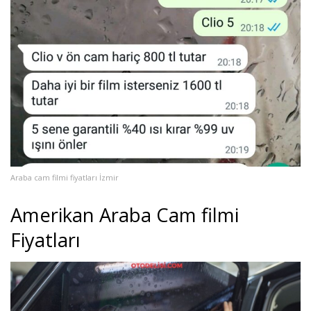
Araba cam filmi fiyatları İzmir
Amerikan Araba Cam filmi
Fiyatları