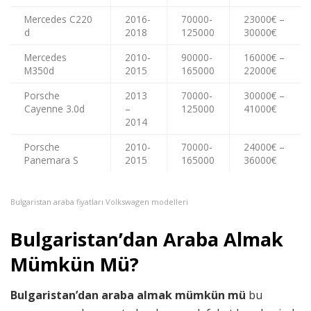
Mercedes C220
2016-
70000-
23000€ –
d
2018
125000
30000€
Mercedes
2010-
90000-
16000€ –
M350d
2015
165000
22000€
Porsche
2013
70000-
30000€ –
Cayenne 3.0d
–
125000
41000€
2014
Porsche
2010-
70000-
24000€ –
Panemara S
2015
165000
36000€
Bulgaristan araba fiyatları Volkswagen modelleri
Bulgaristan’dan Araba Almak
Mümkün Mü?
Bulgaristan’dan araba almak mümkün mü
bu