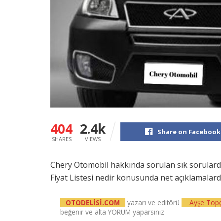
404
2.4k
Share on Facebook
SHARES
VIEWS
Chery Otomobil hakkında sorulan sık sorulard
Fiyat Listesi nedir konusunda net açıklamala
OTODELİSİ.COM
yazarı ve editörü
Ayşe Top
beğenir ve alta YORUM yaparsınız