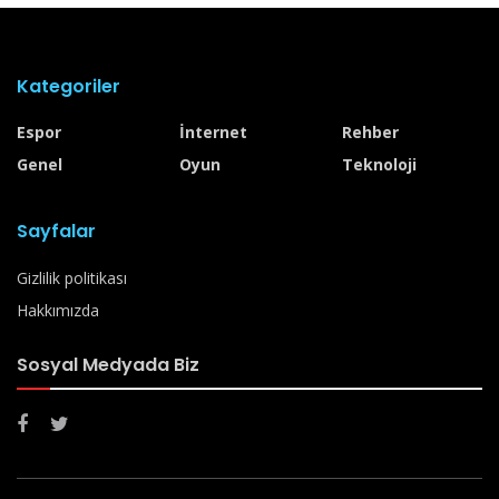
Kategoriler
Espor
İnternet
Rehber
Genel
Oyun
Teknoloji
Sayfalar
Gizlilik politikası
Hakkımızda
Sosyal Medyada Biz