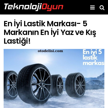
En İyi Lastik Markası- 5
Markanın En İyi Yaz ve Kış
Lastiği!