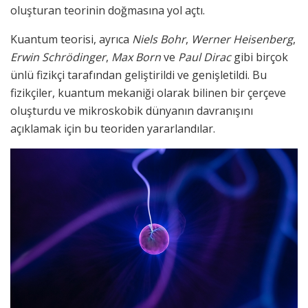
oluşturan teorinin doğmasına yol açtı.
Kuantum teorisi, ayrıca
Niels Bohr
,
Werner Heisenberg
,
Erwin Schrödinger
,
Max Born
ve
Paul Dirac
gibi birçok
ünlü fizikçi tarafından geliştirildi ve genişletildi. Bu
fizikçiler, kuantum mekaniği olarak bilinen bir çerçeve
oluşturdu ve mikroskobik dünyanın davranışını
açıklamak için bu teoriden yararlandılar.