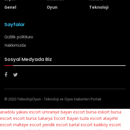
Genel
Oyun
Teknoloji
Sayfalar
Gizlilik politikası
Hakkımızda
Sosyal Medyada Biz
© 2020 TeknolojiOyun - Teknoloji ve Oyun Haberleri Portalı
anadolu yakası escort
ümraniye bayan escort
bursa eskort
bursa
escort
escort bursa
Sakarya Escort Bayan
tuzla escort
ataşehir
escort
maltepe escort
pendik escort
kartal escort
kadıköy escort