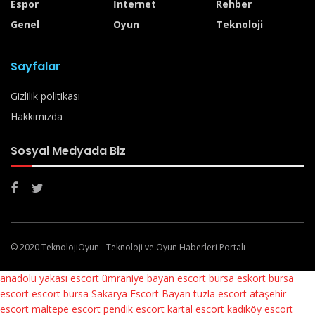
Espor
İnternet
Rehber
Genel
Oyun
Teknoloji
Sayfalar
Gizlilik politikası
Hakkımızda
Sosyal Medyada Biz
© 2020 TeknolojiOyun - Teknoloji ve Oyun Haberleri Portalı
anadolu yakası escort
ümraniye bayan escort
bursa eskort
bursa
escort
escort bursa
Sakarya Escort Bayan
tuzla escort
ataşehir
escort
maltepe escort
pendik escort
kartal escort
kadıköy escort