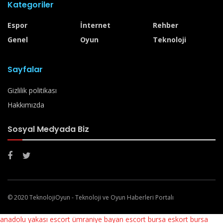
Kategoriler
Espor
İnternet
Rehber
Genel
Oyun
Teknoloji
Sayfalar
Gizlilik politikası
Hakkımızda
Sosyal Medyada Biz
© 2020 TeknolojiOyun - Teknoloji ve Oyun Haberleri Portalı
anadolu yakası escort
ümraniye bayan escort
bursa eskort
bursa