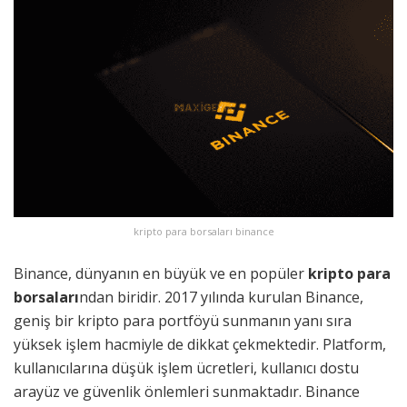
kripto para borsaları binance
Binance, dünyanın en büyük ve en popüler
kripto para
borsaları
ndan biridir. 2017 yılında kurulan Binance,
geniş bir kripto para portföyü sunmanın yanı sıra
yüksek işlem hacmiyle de dikkat çekmektedir. Platform,
kullanıcılarına düşük işlem ücretleri, kullanıcı dostu
arayüz ve güvenlik önlemleri sunmaktadır. Binance