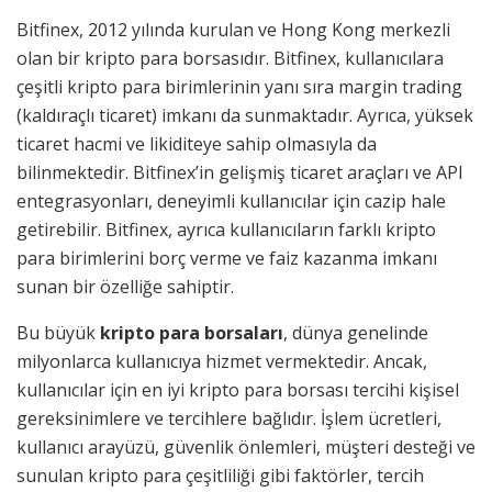
Bitfinex, 2012 yılında kurulan ve Hong Kong merkezli
olan bir kripto para borsasıdır. Bitfinex, kullanıcılara
çeşitli kripto para birimlerinin yanı sıra margin trading
(kaldıraçlı ticaret) imkanı da sunmaktadır. Ayrıca, yüksek
ticaret hacmi ve likiditeye sahip olmasıyla da
bilinmektedir. Bitfinex’in gelişmiş ticaret araçları ve API
entegrasyonları, deneyimli kullanıcılar için cazip hale
getirebilir. Bitfinex, ayrıca kullanıcıların farklı kripto
para birimlerini borç verme ve faiz kazanma imkanı
sunan bir özelliğe sahiptir.
Bu büyük
kripto para borsaları
, dünya genelinde
milyonlarca kullanıcıya hizmet vermektedir. Ancak,
kullanıcılar için en iyi kripto para borsası tercihi kişisel
gereksinimlere ve tercihlere bağlıdır. İşlem ücretleri,
kullanıcı arayüzü, güvenlik önlemleri, müşteri desteği ve
sunulan kripto para çeşitliliği gibi faktörler, tercih