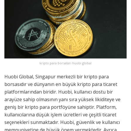
kripto para borsaları huobi global
Huobi Global, Singapur merkezli bir kripto para
borsasıdır ve dünyanın en büyük kripto para ticaret
platformlarından biridir. Huobi, kullanıcı dostu bir
arayüze sahip olmasının yanı sıra yüksek likiditeye ve
geniş bir kripto para portföyüne sahiptir. Platform,
kullanıcılarına düşük işlem ücretleri ve çeşitli ticaret
seçenekleri sunmaktadır. Huobi, güvenlik ve kullanıcı
memnuniyetine de büyük önem vermektedir. Ayrıca,