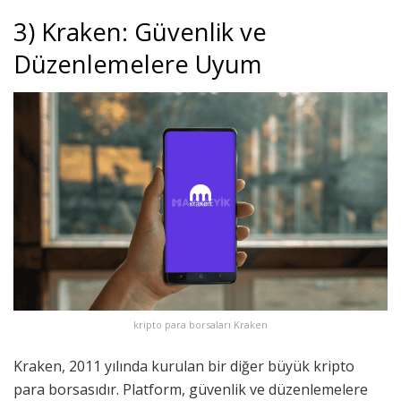
3) Kraken: Güvenlik ve
Düzenlemelere Uyum
kripto para borsaları Kraken
Kraken, 2011 yılında kurulan bir diğer büyük kripto
para borsasıdır. Platform, güvenlik ve düzenlemelere