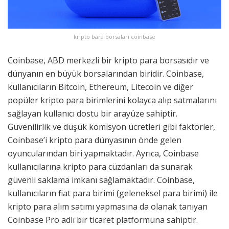
kripto bara borsaları coinbase
Coinbase, ABD merkezli bir kripto para borsasıdır ve
dünyanın en büyük borsalarından biridir. Coinbase,
kullanıcıların Bitcoin, Ethereum, Litecoin ve diğer
popüler kripto para birimlerini kolayca alıp satmalarını
sağlayan kullanıcı dostu bir arayüze sahiptir.
Güvenilirlik ve düşük komisyon ücretleri gibi faktörler,
Coinbase’i kripto para dünyasının önde gelen
oyuncularından biri yapmaktadır. Ayrıca, Coinbase
kullanıcılarına kripto para cüzdanları da sunarak
güvenli saklama imkanı sağlamaktadır. Coinbase,
kullanıcıların fiat para birimi (geleneksel para birimi) ile
kripto para alım satımı yapmasına da olanak tanıyan
Coinbase Pro adlı bir ticaret platformuna sahiptir.